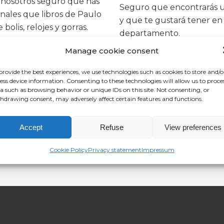
 nosotros seguro que has
Seguro que encontrarás un
nales que libros de Paulo
y que te gustará tener en 
olis, relojes y gorras.
departamento.
Manage cookie consent
provide the best experiences, we use technologies such as cookies to store and/o
ess device information. Consenting to these technologies will allow us to proce
a such as browsing behavior or unique IDs on this site. Not consenting, or
CHING YOUR SELECTION.
hdrawing consent, may adversely affect certain features and functions.
Accept
Refuse
View preferences
Cookie Policy
Privacy statement
Impressum