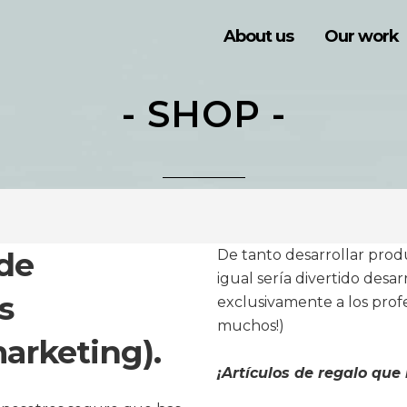
About us
Our work
- SHOP -
 de
De tanto desarrollar pro
igual sería divertido des
s
exclusivamente a los prof
muchos!)
arketing).
¡Artículos de regalo qu