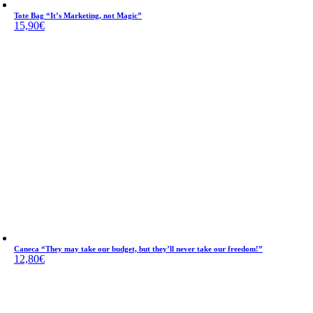
Tote Bag “It’s Marketing, not Magic”
15,90
€
Caneca “They may take our budget, but they’ll never take our freedom!”
12,80
€