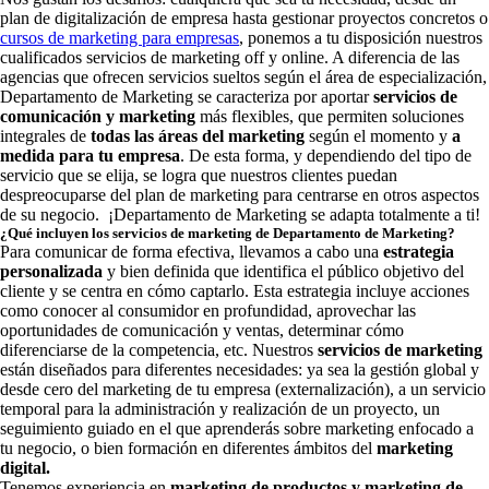
plan de digitalización de empresa hasta gestionar proyectos concretos o
cursos de marketing para empresas
, ponemos a tu disposición nuestros
cualificados servicios de marketing off y online. A diferencia de las
agencias que ofrecen servicios sueltos según el área de especialización,
Departamento de Marketing se caracteriza por aportar
servicios de
comunicación y marketing
más flexibles, que permiten soluciones
integrales de
todas las áreas del marketing
según el momento y
a
medida para tu empresa
. De esta forma, y dependiendo del tipo de
servicio que se elija, se logra que nuestros clientes puedan
despreocuparse del plan de marketing para centrarse en otros aspectos
de su negocio. ¡Departamento de Marketing se adapta totalmente a ti!
¿Qué incluyen los servicios de marketing de Departamento de Marketing?
Para comunicar de forma efectiva, llevamos a cabo una
estrategia
personalizada
y bien definida que identifica el público objetivo del
cliente y se centra en cómo captarlo. Esta estrategia incluye acciones
como conocer al consumidor en profundidad, aprovechar las
oportunidades de comunicación y ventas, determinar cómo
diferenciarse de la competencia, etc. Nuestros
servicios de marketing
están diseñados para diferentes necesidades: ya sea la gestión global y
desde cero del marketing de tu empresa (externalización), a un servicio
temporal para la administración y realización de un proyecto, un
seguimiento guiado en el que aprenderás sobre marketing enfocado a
tu negocio, o bien formación en diferentes ámbitos del
marketing
digita
l.
Tenemos experiencia en
marketing de productos y marketing de