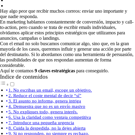
Hay algo peor que recibir muchos correos: enviar uno importante y
que nadie responda.
En marketing hablamos constantemente de conversión, impacto y call-
to-action, pero cuando se trata de escribir emails individuales,
olvidamos aplicar estos principios estratégicos que utilizamos para
anuncios, campañas o landings.
Con el email no solo buscamos comunicar algo, sino que, en la gran
mayoría de los casos, queremos influir y generar una acción por parte
del destinatario. Si lo abordamos como una herramienta de persuasión,
las posibilidades de que nos respondan aumentan de forma
considerable.
Aquí te contamos
9 claves estratégicas
para conseguirlo.
Indice de contenidos
1. No escribas un email, escoge un objetivo.
2. Reduce el coste mental de decir “sí”
3. El asunto no informa, genera intriga
4. Demuestra que no es un envío masivo
5. No expliques todo, genera interés.
6. Usa la claridad como ventaja competitiva
7. Introduce una pequeña urgencia
8. Cuida la despedida, no la dejes abierta
9. Si no responden, no siempre es rechazo.