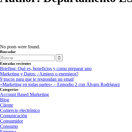
No posts were found.
Buscador
Search
for:
Entradas recientes
Briefing: Qué es, beneficios y como preparar uno
Marketing y Datos: ¿Amigos o enemigos?
9 trucos para que te respondan un email
«Marketing en todas partes» – Episodio 2 con Álvaro Rodríguez
Categorías
Account Based Marketing
Blog
Cliente
Comercio electrónico
Comunicación
Consumidor
Consumo
Empresa