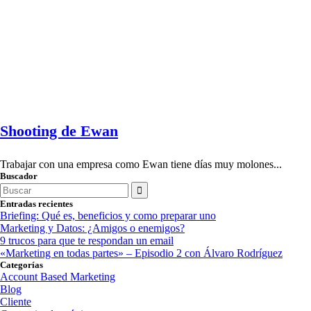
Shooting de Ewan
Trabajar con una empresa como Ewan tiene días muy molones...
Buscador
Search
for:
Entradas recientes
Briefing: Qué es, beneficios y como preparar uno
Marketing y Datos: ¿Amigos o enemigos?
9 trucos para que te respondan un email
«Marketing en todas partes» – Episodio 2 con Álvaro Rodríguez
Categorías
Account Based Marketing
Blog
Cliente