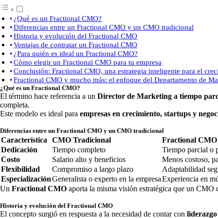
¿Qué es un Fractional CMO?
Diferencias entre un Fractional CMO y un CMO tradicional
Historia y evolución del Fractional CMO
Ventajas de contratar un Fractional CMO
¿Para quién es ideal un Fractional CMO?
Cómo elegir un Fractional CMO para tu empresa
Conclusión: Fractional CMO, una estrategia inteligente para el cre
Fractional CMO y mucho más: el enfoque del Departamento de Ma
¿Qué es un Fractional CMO?
El término hace referencia a un
Director de Marketing a tiempo parc
completa.
Este modelo es ideal para
empresas en crecimiento, startups y negoci
Diferencias entre un Fractional CMO y un CMO tradicional
Característica
CMO Tradicional
Fractional CMO
Dedicación
Tiempo completo
Tiempo parcial o 
Costo
Salario alto y beneficios
Menos costoso, pa
Flexibilidad
Compromiso a largo plazo
Adaptabilidad seg
Especialización
Generalista o experto en la empresa
Experiencia en múl
Un
Fractional CMO
aporta la misma visión estratégica que un CMO co
Historia y evolución del Fractional CMO
El concepto surgió en respuesta a la necesidad de contar con
liderazgo