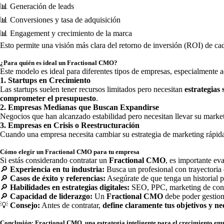
📊 Generación de leads
📊 Conversiones y tasa de adquisición
📊 Engagement y crecimiento de la marca
Esto permite una visión más clara del retorno de inversión (ROI) de ca
¿Para quién es ideal un Fractional CMO?
Este modelo es ideal para diferentes tipos de empresas, especialmente aq
1. Startups en Crecimiento
Las startups suelen tener recursos limitados pero necesitan
estrategias 
comprometer el presupuesto
.
2. Empresas Medianas que Buscan Expandirse
Negocios que han alcanzado estabilidad pero necesitan llevar su market
3. Empresas en Crisis o Reestructuración
Cuando una empresa necesita cambiar su estrategia de marketing rápi
Cómo elegir un Fractional CMO para tu empresa
Si estás considerando contratar un
Fractional CMO
, es importante eva
🔎
Experiencia en tu industria:
Busca un profesional con trayectoria e
🔎
Casos de éxito y referencias:
Asegúrate de que tenga un historial p
🔎
Habilidades en estrategias digitales:
SEO, PPC, marketing de cont
🔎
Capacidad de liderazgo:
Un
Fractional CMO
debe poder gestiona
💡
Consejo:
Antes de contratar,
define claramente tus objetivos y ne
Conclusión: Fractional CMO, una estrategia inteligente para el crecimiento em