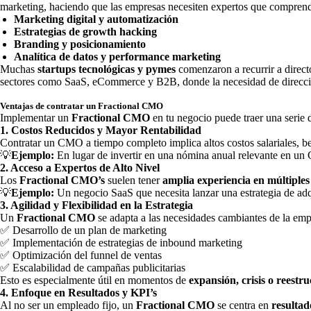
marketing, haciendo que las empresas necesiten expertos que compren
Marketing digital y automatización
Estrategias de growth hacking
Branding y posicionamiento
Analítica de datos y performance marketing
Muchas
startups tecnológicas y pymes
comenzaron a recurrir a direct
sectores como SaaS, eCommerce y B2B, donde la necesidad de dirección 
Ventajas de contratar un Fractional CMO
Implementar un
Fractional CMO
en tu negocio puede traer una serie 
1. Costos Reducidos y Mayor Rentabilidad
Contratar un CMO a tiempo completo implica altos costos salariales, b
💡
Ejemplo:
En lugar de invertir en una nómina anual relevante en un
2. Acceso a Expertos de Alto Nivel
Los
Fractional CMO’s
suelen tener
amplia experiencia en múltiples
💡
Ejemplo:
Un negocio SaaS que necesita lanzar una estrategia de adqu
3. Agilidad y Flexibilidad en la Estrategia
Un
Fractional CMO
se adapta a las necesidades cambiantes de la emp
✅ Desarrollo de un plan de marketing
✅ Implementación de estrategias de inbound marketing
✅ Optimización del funnel de ventas
✅ Escalabilidad de campañas publicitarias
Esto es especialmente útil en momentos de
expansión, crisis o reestr
4. Enfoque en Resultados y KPI’s
Al no ser un empleado fijo, un
Fractional CMO
se centra en
resultad