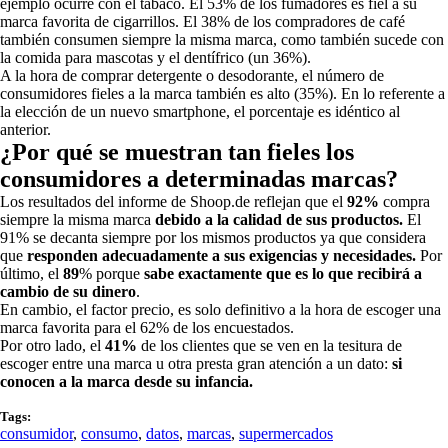
ejemplo ocurre con el tabaco. El 53% de los fumadores es fiel a su
marca favorita de cigarrillos. El 38% de los compradores de café
también consumen siempre la misma marca, como también sucede con
la comida para mascotas y el dentífrico (un 36%).
A la hora de comprar detergente o desodorante, el número de
consumidores fieles a la marca también es alto (35%). En lo referente a
la elección de un nuevo smartphone, el porcentaje es idéntico al
anterior.
¿Por qué se muestran tan fieles los
consumidores a determinadas marcas?
Los resultados del informe de Shoop.de reflejan que el
92%
compra
siempre la misma marca
debido a la calidad de sus productos.
El
91% se decanta siempre por los mismos productos ya que considera
que
responden adecuadamente a sus exigencias y necesidades.
Por
último, el
89
% porque
sabe exactamente que es lo que recibirá a
cambio de su dinero
.
En cambio, el factor precio, es solo definitivo a la hora de escoger una
marca favorita para el 62% de los encuestados.
Por otro lado, el
41%
de los clientes que se ven en la tesitura de
escoger entre una marca u otra presta gran atención a un dato:
si
conocen a la marca desde su infancia.
Tags:
consumidor
,
consumo
,
datos
,
marcas
,
supermercados