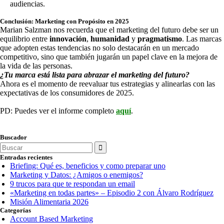
audiencias.
Conclusión: Marketing con Propósito en 2025
Marian Salzman nos recuerda que el marketing del futuro debe ser un
equilibrio entre
innovación
,
humanidad
y
pragmatismo
. Las marcas
que adopten estas tendencias no solo destacarán en un mercado
competitivo, sino que también jugarán un papel clave en la mejora de
la vida de las personas.
¿Tu marca está lista para abrazar el marketing del futuro?
Ahora es el momento de reevaluar tus estrategias y alinearlas con las
expectativas de los consumidores de 2025.
PD: Puedes ver el informe completo
aquí
.
Buscador
Search
for:
Entradas recientes
Briefing: Qué es, beneficios y como preparar uno
Marketing y Datos: ¿Amigos o enemigos?
9 trucos para que te respondan un email
«Marketing en todas partes» – Episodio 2 con Álvaro Rodríguez
Misión Alimentaria 2026
Categorías
Account Based Marketing