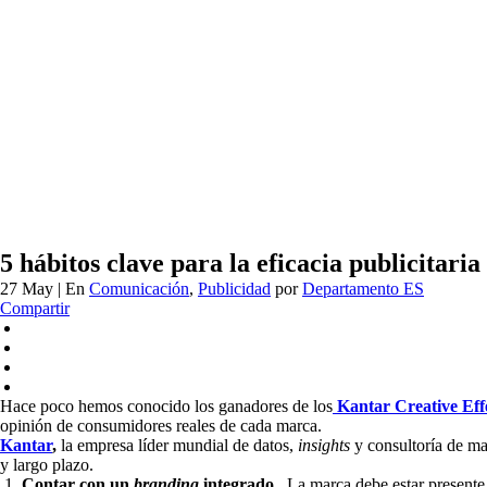
5 hábitos clave para la eficacia publicitaria
27 May
| En
Comunicación
,
Publicidad
por
Departamento ES
Compartir
Hace poco hemos conocido los ganadores de los
Kantar Creative Eff
opinión de consumidores reales de cada marca.
Kantar
,
la empresa líder mundial de datos,
insights
y consultoría de ma
y largo plazo.
Contar con un
branding
integrado.
La marca debe estar presente 