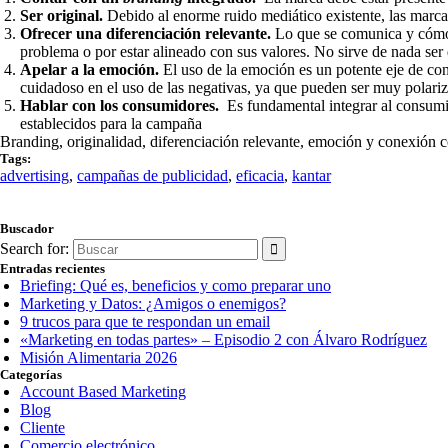
Ser original.
Debido al enorme ruido mediático existente, las marca
Ofrecer una diferenciación relevante.
Lo que se comunica y cómo s
problema o por estar alineado con sus valores. No sirve de nada ser
Apelar a la emoción.
El uso de la emoción es un potente eje de c
cuidadoso en el uso de las negativas, ya que pueden ser muy polariz
Hablar con los consumidores.
Es fundamental integrar al consumido
establecidos para la campaña
Branding, originalidad, diferenciación relevante, emoción y conexión 
Tags:
advertising
,
campañas de publicidad
,
eficacia
,
kantar
Buscador
Search for:
Entradas recientes
Briefing: Qué es, beneficios y como preparar uno
Marketing y Datos: ¿Amigos o enemigos?
9 trucos para que te respondan un email
«Marketing en todas partes» – Episodio 2 con Álvaro Rodríguez
Misión Alimentaria 2026
Categorías
Account Based Marketing
Blog
Cliente
Comercio electrónico