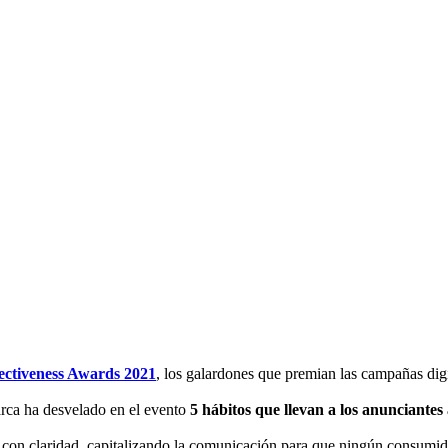
ectiveness Awards 2021
, los galardones que premian las campañas digi
rca ha desvelado en el evento
5 hábitos que llevan a los anunciantes
con claridad, capitalizando la comunicación para que ningún consumidor