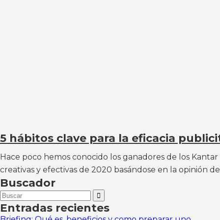
5 hábitos clave para la eficacia publici
Hace poco hemos conocido los ganadores de los Kantar C
creativas y efectivas de 2020 basándose en la opinión d
Buscador
Search
for:
Entradas recientes
Briefing: Qué es, beneficios y como preparar uno