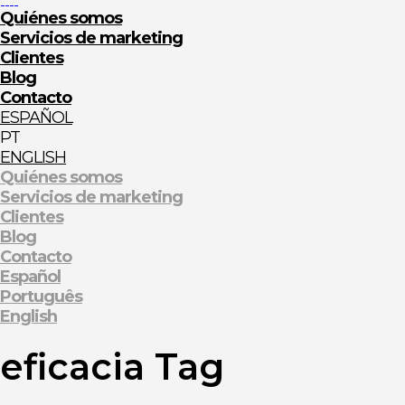
Quiénes somos
Servicios de marketing
Clientes
Blog
Contacto
ESPAÑOL
ENGLISH
Quiénes somos
Servicios de marketing
Clientes
Blog
Contacto
Español
Português
English
eficacia Tag