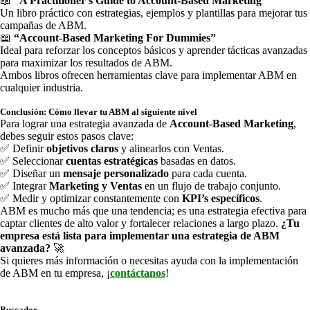
📖
“A Practitioner’s Guide to Account-Based Marketing”
Un libro práctico con estrategias, ejemplos y plantillas para mejorar tus
campañas de ABM.
📖
“Account-Based Marketing For Dummies”
Ideal para reforzar los conceptos básicos y aprender tácticas avanzadas
para maximizar los resultados de ABM.
Ambos libros ofrecen herramientas clave para implementar ABM en
cualquier industria.
Conclusión: Cómo llevar tu ABM al siguiente nivel
Para lograr una estrategia avanzada de
Account-Based Marketing
,
debes seguir estos pasos clave:
✅ Definir
objetivos claros
y alinearlos con Ventas.
✅ Seleccionar
cuentas estratégicas
basadas en datos.
✅ Diseñar un
mensaje personalizado
para cada cuenta.
✅ Integrar
Marketing y Ventas
en un flujo de trabajo conjunto.
✅ Medir y optimizar constantemente con
KPI’s específicos
.
ABM es mucho más que una tendencia; es una estrategia efectiva para
captar clientes de alto valor y fortalecer relaciones a largo plazo.
¿Tu
empresa está lista para implementar una estrategia de ABM
avanzada?
🚀
Si quieres más información o necesitas ayuda con la implementación
de ABM en tu empresa, ¡
contáctanos
!
Buscador