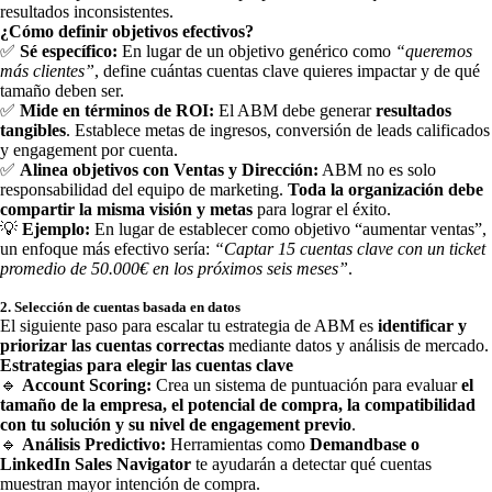
resultados inconsistentes.
¿Cómo definir objetivos efectivos?
✅
Sé específico:
En lugar de un objetivo genérico como
“queremos
más clientes”
, define cuántas cuentas clave quieres impactar y de qué
tamaño deben ser.
✅
Mide en términos de ROI:
El ABM debe generar
resultados
tangibles
. Establece metas de ingresos, conversión de leads calificados
y engagement por cuenta.
✅
Alinea objetivos con Ventas y Dirección:
ABM no es solo
responsabilidad del equipo de marketing.
Toda la organización debe
compartir la misma visión y metas
para lograr el éxito.
💡
Ejemplo:
En lugar de establecer como objetivo “aumentar ventas”,
un enfoque más efectivo sería:
“Captar 15 cuentas clave con un ticket
promedio de 50.000€ en los próximos seis meses”
.
2. Selección de cuentas basada en datos
El siguiente paso para escalar tu estrategia de ABM es
identificar y
priorizar las cuentas correctas
mediante datos y análisis de mercado.
Estrategias para elegir las cuentas clave
🔹
Account Scoring:
Crea un sistema de puntuación para evaluar
el
tamaño de la empresa, el potencial de compra, la compatibilidad
con tu solución y su nivel de engagement previo
.
🔹
Análisis Predictivo:
Herramientas como
Demandbase o
LinkedIn Sales Navigator
te ayudarán a detectar qué cuentas
muestran mayor intención de compra.