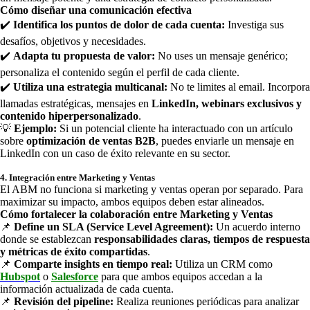
Cómo diseñar una comunicación efectiva
✔️
Identifica los puntos de dolor de cada cuenta:
Investiga sus
desafíos, objetivos y necesidades.
✔️
Adapta tu propuesta de valor:
No uses un mensaje genérico;
personaliza el contenido según el perfil de cada cliente.
✔️
Utiliza una estrategia multicanal:
No te limites al email. Incorpora
llamadas estratégicas, mensajes en
LinkedIn, webinars exclusivos y
contenido hiperpersonalizado
.
💡
Ejemplo:
Si un potencial cliente ha interactuado con un artículo
sobre
optimización de ventas B2B
, puedes enviarle un mensaje en
LinkedIn con un caso de éxito relevante en su sector.
4. Integración entre Marketing y Ventas
El ABM no funciona si marketing y ventas operan por separado. Para
maximizar su impacto, ambos equipos deben estar alineados.
Cómo fortalecer la colaboración entre Marketing y Ventas
📌
Define un SLA (Service Level Agreement):
Un acuerdo interno
donde se establezcan
responsabilidades claras, tiempos de respuesta
y métricas de éxito compartidas
.
📌
Comparte insights en tiempo real:
Utiliza un CRM como
Hubspot
o
Salesforce
para que ambos equipos accedan a la
información actualizada de cada cuenta.
📌
Revisión del pipeline:
Realiza reuniones periódicas para analizar