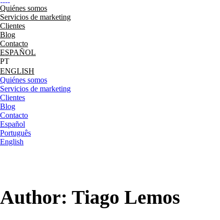
Quiénes somos
Servicios de marketing
Clientes
Blog
Contacto
ESPAÑOL
ENGLISH
Quiénes somos
Servicios de marketing
Clientes
Blog
Contacto
Español
Português
English
Author: Tiago Lemos