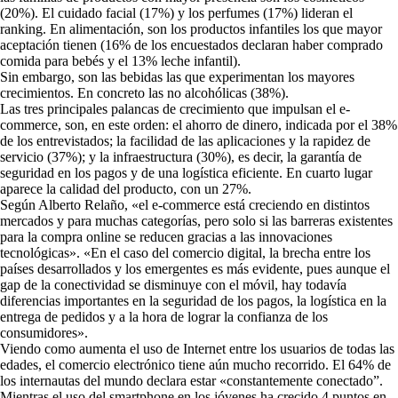
(20%). El cuidado facial (17%) y los perfumes (17%) lideran el
ranking. En alimentación, son los productos infantiles los que mayor
aceptación tienen (16% de los encuestados declaran haber comprado
comida para bebés y el 13% leche infantil).
Sin embargo, son las bebidas las que experimentan los mayores
crecimientos. En concreto las no alcohólicas (38%).
Las tres principales palancas de crecimiento que impulsan el e-
commerce, son, en este orden: el ahorro de dinero, indicada por el 38%
de los entrevistados; la facilidad de las aplicaciones y la rapidez de
servicio (37%); y la infraestructura (30%), es decir, la garantía de
seguridad en los pagos y de una logística eficiente. En cuarto lugar
aparece la calidad del producto, con un 27%.
Según Alberto Relaño, «el e-commerce está creciendo en distintos
mercados y para muchas categorías, pero solo si las barreras existentes
para la compra online se reducen gracias a las innovaciones
tecnológicas». «En el caso del comercio digital, la brecha entre los
países desarrollados y los emergentes es más evidente, pues aunque el
gap de la conectividad se disminuye con el móvil, hay todavía
diferencias importantes en la seguridad de los pagos, la logística en la
entrega de pedidos y a la hora de lograr la confianza de los
consumidores».
Viendo como aumenta el uso de Internet entre los usuarios de todas las
edades, el comercio electrónico tiene aún mucho recorrido. El 64% de
los internautas del mundo declara estar «constantemente conectado”.
Mientras el uso del smartphone en los jóvenes ha crecido 4 puntos en