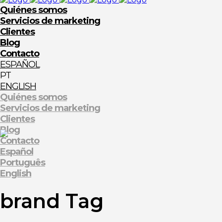
Quiénes somos
Servicios de marketing
Clientes
Blog
Contacto
ESPAÑOL
ENGLISH
Quiénes somos
Servicios de marketing
Clientes
Blog
Contacto
Español
Português
English
brand Tag