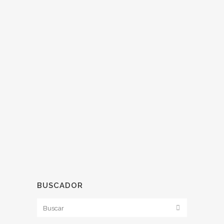
NO ESPERES A UNA
CRISIS PARA CAMBIAR
TU NEGOCIO
Es común en muchas empresas la
sensación de que es fundamental
cambiar, pero no se termina de dar el
paso porque el negocio va bien. Y
muchas veces ese avance llega casi por
obligación, impulsado por una crisis
repentina o...
BUSCADOR