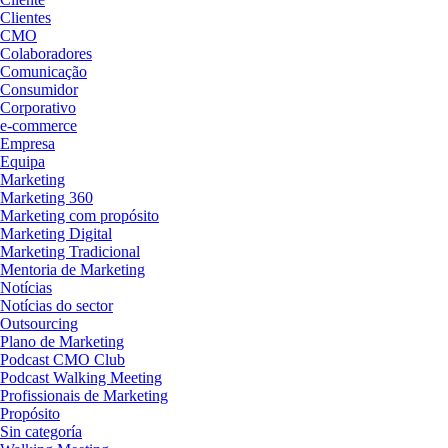
Clientes
CMO
Colaboradores
Comunicação
Consumidor
Corporativo
e-commerce
Empresa
Equipa
Marketing
Marketing 360
Marketing com propósito
Marketing Digital
Marketing Tradicional
Mentoria de Marketing
Notícias
Notícias do sector
Outsourcing
Plano de Marketing
Podcast CMO Club
Podcast Walking Meeting
Profissionais de Marketing
Propósito
Sin categoría