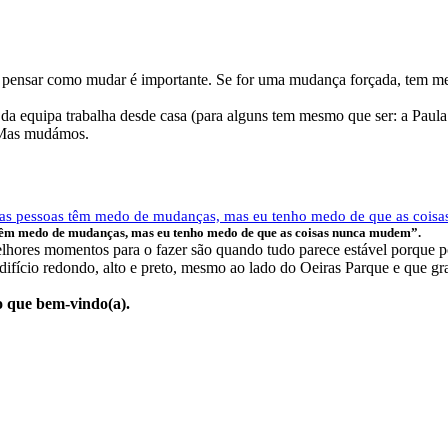
pensar como mudar é importante. Se for uma mudança forçada, tem me
te da equipa trabalha desde casa (para alguns tem mesmo que ser: a Pau
Mas mudámos.
e “as pessoas têm medo de mudanças, mas eu tenho medo de que as coi
têm medo de mudanças, mas eu tenho medo de que as coisas nunca mudem”.
elhores momentos para o fazer são quando tudo parece estável porque 
edifício redondo, alto e preto, mesmo ao lado do Oeiras Parque e que g
o que bem-vindo(a).