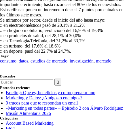
importante crecimiento, hasta rozar casi el 80% de los encuestados.
Estas cifras suponen un incremento de casi 7 puntos porcentuales en
los últimos siete meses.
Se miramos por sector, desde el inicio del año hasta mayo:
:: en electrodomésticos pasó de 20,1% a 21,2%
:: en hogar o mobiliario, evolucionó del 16,9 % al 19,3%
:: en productos de salud, del 28,1% al 30,0%
:: en Tecnología/Telefonía, del 31,2% al 33,7%
:: en turismo, del 17,6% al 18,6%
:: en deporte, pasó del 22,7% al 24,7%.
Tags:
consumo
,
datos
,
estudios de mercado
,
investigación
,
mercado
Buscador
Search
for:
Entradas recientes
Briefing: Qué es, beneficios y como preparar uno
Marketing y Datos: ¿Amigos o enemigos?
9 trucos para que te respondan un email
«Marketing en todas partes» – Episodio 2 con Álvaro Rodríguez
Misión Alimentaria 2026
Categorías
Account Based Marketing
Blog