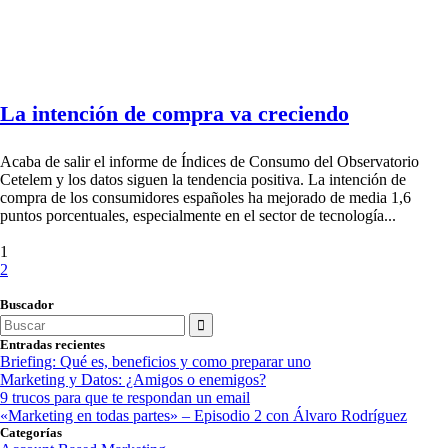
La intención de compra va creciendo
Acaba de salir el informe de Índices de Consumo del Observatorio
Cetelem y los datos siguen la tendencia positiva. La intención de
compra de los consumidores españoles ha mejorado de media 1,6
puntos porcentuales, especialmente en el sector de tecnología...
1
2
Buscador
Search
for:
Entradas recientes
Briefing: Qué es, beneficios y como preparar uno
Marketing y Datos: ¿Amigos o enemigos?
9 trucos para que te respondan un email
«Marketing en todas partes» – Episodio 2 con Álvaro Rodríguez
Categorías