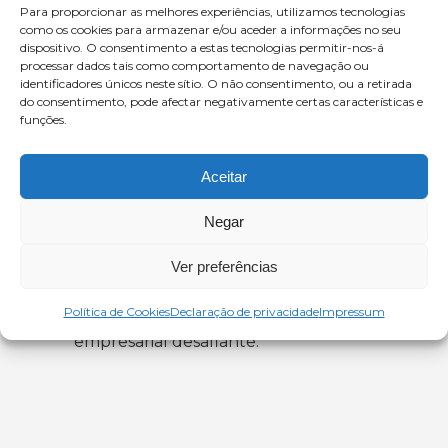
procuram crescimento em mercados
Para proporcionar as melhores experiências, utilizamos tecnologias
como os cookies para armazenar e/ou aceder a informações no seu
competitivos, a contratação de
dispositivo. O consentimento a estas tecnologias permitir-nos-á
serviços de marketing em
processar dados tais como comportamento de navegação ou
identificadores únicos neste sítio. O não consentimento, ou a retirada
outsourcing é uma estratégia
do consentimento, pode afectar negativamente certas características e
inteligente.
funções.
Acesso a profissionais especializados,
Aceitar
controlo de custos e foco são
algumas das vantagens. Ao tirar
Negar
partido dessas vantagens, as start-
ups podem diminuir os riscos e
Ver preferências
acelerar o crescimento para
Política de Cookies
Declaração de privacidade
Impressum
prosperarem num ambiente
empresarial desafiante.