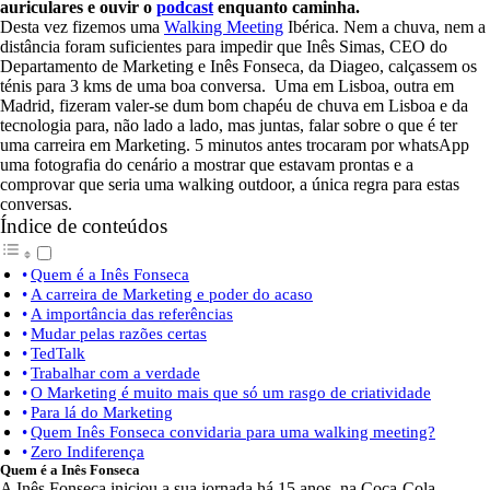
auriculares e ouvir o
podcast
enquanto caminha.
Desta vez fizemos uma
Walking Meeting
Ibérica. Nem a chuva, nem a
distância foram suficientes para impedir que Inês Simas, CEO do
Departamento de Marketing e Inês Fonseca, da Diageo, calçassem os
ténis para 3 kms de uma boa conversa. Uma em Lisboa, outra em
Madrid, fizeram valer-se dum bom chapéu de chuva em Lisboa e da
tecnologia para, não lado a lado, mas juntas, falar sobre o que é ter
uma carreira em Marketing. 5 minutos antes trocaram por whatsApp
uma fotografia do cenário a mostrar que estavam prontas e a
comprovar que seria uma walking outdoor, a única regra para estas
conversas.
Índice de conteúdos
Quem é a Inês Fonseca
A carreira de Marketing e poder do acaso
A importância das referências
Mudar pelas razões certas
TedTalk
Trabalhar com a verdade
O Marketing é muito mais que só um rasgo de criatividade
Para lá do Marketing
Quem Inês Fonseca convidaria para uma walking meeting?
Zero Indiferença
Quem é a Inês Fonseca
A Inês Fonseca iniciou a sua jornada há 15 anos, na Coca-Cola