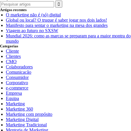
Search
for:
Artigos recentes
O marketing não é (só) digital
Global ou local? O truque é saber jogar nos dois lados!
Manifesto para sentar o marketing na mesa dos grandes
Viagem ao futuro no SXSW
Mundial 2026: como as marcas se preparam para a maior montra do
mundo
Categorias
Cliente
Clientes
CMO
Colaboradores
Comunicação
Consumidor
Corporativo
e-commerce
Empresa
Equipa
Marketing
Marketing 360
Marketing com propósito
Marketing Digital
Marketing Tradicional
Mentoria de Marketing