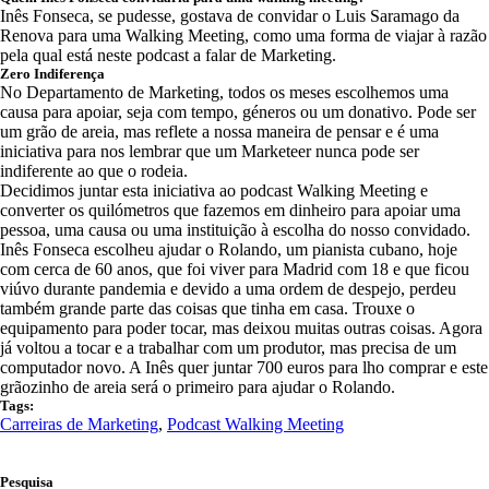
Inês Fonseca, se pudesse, gostava de convidar o Luis Saramago da
Renova para uma Walking Meeting, como uma forma de viajar à razão
pela qual está neste podcast a falar de Marketing.
Zero Indiferença
No Departamento de Marketing, todos os meses escolhemos uma
causa para apoiar, seja com tempo, géneros ou um donativo. Pode ser
um grão de areia, mas reflete a nossa maneira de pensar e é uma
iniciativa para nos lembrar que um Marketeer nunca pode ser
indiferente ao que o rodeia.
Decidimos juntar esta iniciativa ao podcast Walking Meeting e
converter os quilómetros que fazemos em dinheiro para apoiar uma
pessoa, uma causa ou uma instituição à escolha do nosso convidado.
Inês Fonseca escolheu ajudar o Rolando, um pianista cubano, hoje
com cerca de 60 anos, que foi viver para Madrid com 18 e que ficou
viúvo durante pandemia e devido a uma ordem de despejo, perdeu
também grande parte das coisas que tinha em casa. Trouxe o
equipamento para poder tocar, mas deixou muitas outras coisas. Agora
já voltou a tocar e a trabalhar com um produtor, mas precisa de um
computador novo. A Inês quer juntar 700 euros para lho comprar e este
grãozinho de areia será o primeiro para ajudar o Rolando.
Tags:
Carreiras de Marketing
,
Podcast Walking Meeting
Pesquisa