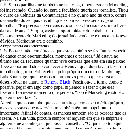
Inês Simas partilha que também no seu caso, o percurso em Marketing
foi inesperado. Quando foi para a faculdade queria ser jornalista. Tirou
o curso de Ciências da Comunicação e no quarto ano de curso, contra
o conselho do seu pai, decidiu que as tardes livres seriam, para
trabalhar. “Eu preciso de ver coisas acontecer. Preciso de sair do livro,
da sala de aula”. Surgiu, assim, a oportunidade de trabalhar no
Departamento de Marketing do jornal Independente e nunca mais teve
dúvidas, Marketing era o caminho.
A importância das referências
Inês Fonseca não tem dúvidas que este caminho se faz “numa espécie
de dança entre oportunidades, momentos e pessoas.” Já estava no
último ano da faculdade quando teve certezas que esta era sua paixão.
Teve a oportunidade de conhecer a Renova quando estava a fazer um
trabalho de grupo. Foi recebida pelo próprio director de Marketing,
Luis Saramago, que lhe mostrou um novo projeto que estava a
desenvolver na altura, o
Renova Black
. Fascinou-a a forma como é
possível pegar em algo como papel higiénico e fazer o que eles
fizeram. Foi nesse momento que pensou, “Isto é Marketing e isto é o
que eu quero fazer”.
Acredita que o caminho que cada um traça tem o seu mérito próprio,
mas as pessoas que nos rodeiam também têm um papel muito
importante. Afinal de contas, as marcas também são as pessoas que as
fazem. Na sua vida, procura sempre ter alguém em que se inspirar e
alguém que a conheça e que possa aconselhar. “O que é certo é que
nem na vida, nem na carreira, nem em nada ninguém anda sozinho,