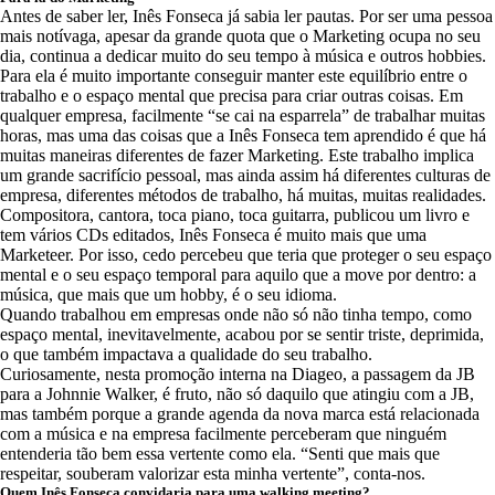
Antes de saber ler, Inês Fonseca já sabia ler pautas. Por ser uma pessoa
mais notívaga, apesar da grande quota que o Marketing ocupa no seu
dia, continua a dedicar muito do seu tempo à música e outros hobbies.
Para ela é muito importante conseguir manter este equilíbrio entre o
trabalho e o espaço mental que precisa para criar outras coisas. Em
qualquer empresa, facilmente “se cai na esparrela” de trabalhar muitas
horas, mas uma das coisas que a Inês Fonseca tem aprendido é que há
muitas maneiras diferentes de fazer Marketing. Este trabalho implica
um grande sacrifício pessoal, mas ainda assim há diferentes culturas de
empresa, diferentes métodos de trabalho, há muitas, muitas realidades.
Compositora, cantora, toca piano, toca guitarra, publicou um livro e
tem vários CDs editados, Inês Fonseca é muito mais que uma
Marketeer. Por isso, cedo percebeu que teria que proteger o seu espaço
mental e o seu espaço temporal para aquilo que a move por dentro: a
música, que mais que um hobby, é o seu idioma.
Quando trabalhou em empresas onde não só não tinha tempo, como
espaço mental, inevitavelmente, acabou por se sentir triste, deprimida,
o que também impactava a qualidade do seu trabalho.
Curiosamente, nesta promoção interna na Diageo, a passagem da JB
para a Johnnie Walker, é fruto, não só daquilo que atingiu com a JB,
mas também porque a grande agenda da nova marca está relacionada
com a música e na empresa facilmente perceberam que ninguém
entenderia tão bem essa vertente como ela. “Senti que mais que
respeitar, souberam valorizar esta minha vertente”, conta-nos.
Quem Inês Fonseca convidaria para uma walking meeting?