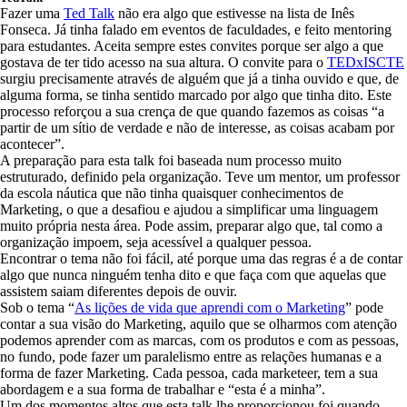
Fazer uma
Ted Talk
não era algo que estivesse na lista de Inês
Fonseca. Já tinha falado em eventos de faculdades, e feito mentoring
para estudantes. Aceita sempre estes convites porque ser algo a que
gostava de ter tido acesso na sua altura. O convite para o
TEDxISCTE
surgiu precisamente através de alguém que já a tinha ouvido e que, de
alguma forma, se tinha sentido marcado por algo que tinha dito. Este
processo reforçou a sua crença de que quando fazemos as coisas “a
partir de um sítio de verdade e não de interesse, as coisas acabam por
acontecer”.
A preparação para esta talk foi baseada num processo muito
estruturado, definido pela organização. Teve um mentor, um professor
da escola náutica que não tinha quaisquer conhecimentos de
Marketing, o que a desafiou e ajudou a simplificar uma linguagem
muito própria nesta área. Pode assim, preparar algo que, tal como a
organização impoem, seja acessível a qualquer pessoa.
Encontrar o tema não foi fácil, até porque uma das regras é a de contar
algo que nunca ninguém tenha dito e que faça com que aquelas que
assistem saiam diferentes depois de ouvir.
Sob o tema “
As lições de vida que aprendi com o Marketing
” pode
contar a sua visão do Marketing, aquilo que se olharmos com atenção
podemos aprender com as marcas, com os produtos e com as pessoas,
no fundo, pode fazer um paralelismo entre as relações humanas e a
forma de fazer Marketing. Cada pessoa, cada marketeer, tem a sua
abordagem e a sua forma de trabalhar e “esta é a minha”.
Um dos momentos altos que esta talk lhe proporcionou foi quando