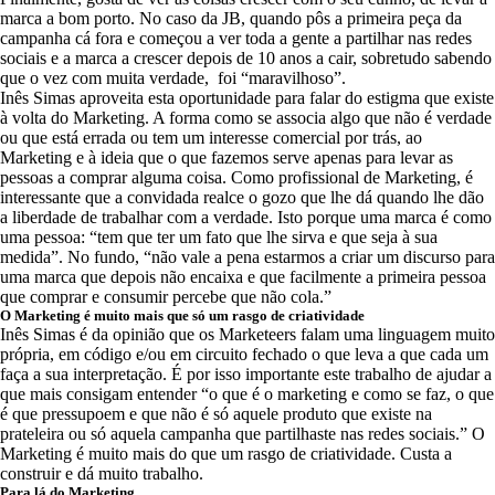
marca a bom porto. No caso da JB, quando pôs a primeira peça da
campanha cá fora e começou a ver toda a gente a partilhar nas redes
sociais e a marca a crescer depois de 10 anos a cair, sobretudo sabendo
que o vez com muita verdade, foi “maravilhoso”.
Inês Simas aproveita esta oportunidade para falar do estigma que existe
à volta do Marketing. A forma como se associa algo que não é verdade
ou que está errada ou tem um interesse comercial por trás, ao
Marketing e à ideia que o que fazemos serve apenas para levar as
pessoas a comprar alguma coisa. Como profissional de Marketing, é
interessante que a convidada realce o gozo que lhe dá quando lhe dão
a liberdade de trabalhar com a verdade. Isto porque uma marca é como
uma pessoa: “tem que ter um fato que lhe sirva e que seja à sua
medida”. No fundo, “não vale a pena estarmos a criar um discurso para
uma marca que depois não encaixa e que facilmente a primeira pessoa
que comprar e consumir percebe que não cola.”
O Marketing é muito mais que só um rasgo de criatividade
Inês Simas é da opinião que os Marketeers falam uma linguagem muito
própria, em código e/ou em circuito fechado o que leva a que cada um
faça a sua interpretação. É por isso importante este trabalho de ajudar a
que mais consigam entender “o que é o marketing e como se faz, o que
é que pressupoem e que não é só aquele produto que existe na
prateleira ou só aquela campanha que partilhaste nas redes sociais.” O
Marketing é muito mais do que um rasgo de criatividade. Custa a
construir e dá muito trabalho.
Para lá do Marketing