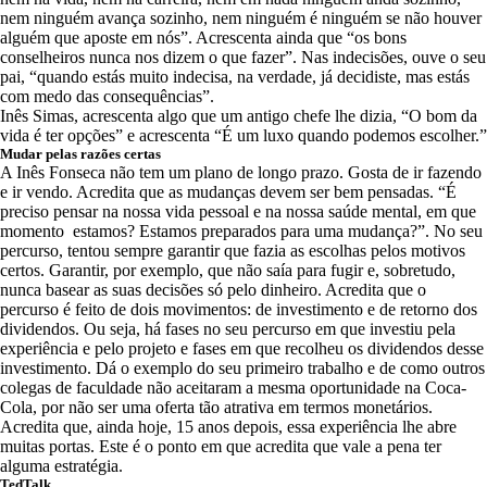
nem ninguém avança sozinho, nem ninguém é ninguém se não houver
alguém que aposte em nós”. Acrescenta ainda que “os bons
conselheiros nunca nos dizem o que fazer”. Nas indecisões, ouve o seu
pai, “quando estás muito indecisa, na verdade, já decidiste, mas estás
com medo das consequências”.
Inês Simas, acrescenta algo que um antigo chefe lhe dizia, “O bom da
vida é ter opções” e acrescenta “É um luxo quando podemos escolher.”
Mudar pelas razões certas
A Inês Fonseca não tem um plano de longo prazo. Gosta de ir fazendo
e ir vendo. Acredita que as mudanças devem ser bem pensadas. “É
preciso pensar na nossa vida pessoal e na nossa saúde mental, em que
momento estamos? Estamos preparados para uma mudança?”. No seu
percurso, tentou sempre garantir que fazia as escolhas pelos motivos
certos. Garantir, por exemplo, que não saía para fugir e, sobretudo,
nunca basear as suas decisões só pelo dinheiro. Acredita que o
percurso é feito de dois movimentos: de investimento e de retorno dos
dividendos. Ou seja, há fases no seu percurso em que investiu pela
experiência e pelo projeto e fases em que recolheu os dividendos desse
investimento. Dá o exemplo do seu primeiro trabalho e de como outros
colegas de faculdade não aceitaram a mesma oportunidade na Coca-
Cola, por não ser uma oferta tão atrativa em termos monetários.
Acredita que, ainda hoje, 15 anos depois, essa experiência lhe abre
muitas portas. Este é o ponto em que acredita que vale a pena ter
alguma estratégia.
TedTalk