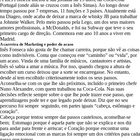
Portugal (onde aliás se cruzou com a Inês Simas). Ao longo desse
tempo passou por 7 empresas, 11 funções e 3 países. Atualmente está
na Diageo, onde acaba de deixar a marca de whisky JB para trabalhar
a Johnnie Walker. Pelo meio passou pela Lego, um dos seus maiores
amores profissionais, a McDonalds, e foi na Subway que teve o seu
primeiro cargo de direção. Comemora este ano 10 anos a viver em
Madrid.
A carreira de Marketing e poder do acaso
Inês Fonseca não gosta de lhe chamar carreira, porque não vê as coisas
como indivisíveis. Conta que começou este “caminho” ou “vida”, por
um acaso. Vinda de uma família de músicos, cantautores e artistas,
Inês só sabia a amar a música. Por isso, quando chegou a altura de
escolher um curso deixou que a sorte se encarregasse. No entanto,
desde aí tem escolhido criteriosamente todos os seus passos.
Aconselha-se com os que lhe são próximos, incluído o primeiro chefe
Nuno Alexandre, com quem trabalhou na Coca-Cola. Nas suas
decisões reflecte sempre sobre o que lhe pode trazer esse passo, que
aprendizagens pode ter e que legado pode deixar. Diz que no seu
percurso foi sempre seguindo, em partes iguais “cabeça, estômago e
coração”.
Cabeça porque tentou sempre dar passos cautelosos, aconselhar-se
bem; Estomago porque é aquela parte que não se explica e nos diz
para andar para frente e arriscar; e Coração porque encontrar uma
ligação emocional com as marcas foi sempre um dos critérios para cada
passo que tomou.