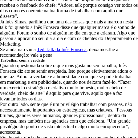
recebeu o feedback do chefe: “Adorei talk porque consigo ver todos os
dias como és coerente na tua forma de trabalhar com aquilo que
disseste”.
Já Inês Simas, partilhou que uma das coisas que mais a marcou nesta
talk foi quando a Inês Fonseca disse que qualquer marca é o sonho de
alguém. Foram o sonho de alguém no dia em que a criaram. Algo que
passou a aplicar no seu dia-a-dia e com os clientes do Departamento de
Marketing.
Se ainda não viu a
Ted Talk da Inês Fonseca
, deixamos-lhe a
recomendação: vale a pena.
Trabalhar com a verdade
Quando questionada sobre o que mais gosta no seu trabalho, Inês
Fonseca diz até se sentir arrepiada. Isto porque efetivamente adora o
que faz. Adora a verdade e a honestidade com que se pode trabalhar
em marketing e em publicidade, quando nos deixam fazê-lo. “Fazer
um exercício estratégico e criativo muito honesto, muito cheio de
verdade, cheio de arte” é aquilo para que vive, aquilo que a faz
levantar todos os dias.
Por outro lado, sente que é um privilégio trabalhar com pessoas, não
necessariamente importantes ou estratégicas, mas criativas. “Pessoas
brutais, grandes seres humanos, grandes profissionais”, dentro da
empresa, mas também nas agências com que colabora. “Um grande
privilégio do ponto de vista intelectual e algo muito enriquecedor”,
acrescenta.
Finalmente, gosta de ver as coisas crescer com o seu cunho, de levar a