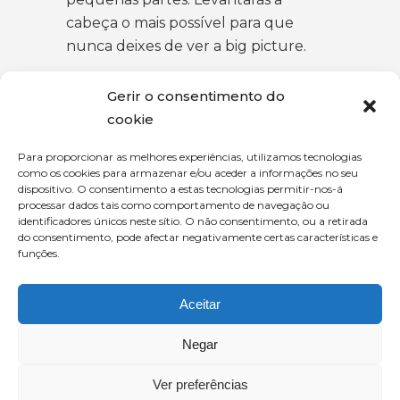
cabeça o mais possível para que
nunca deixes de ver a big picture.
Marta Amorim do
Gerir o consentimento do
Departamento de Marketing
cookie
Portugal
Para proporcionar as melhores experiências, utilizamos tecnologias
Investirás no poder transformador
como os cookies para armazenar e/ou aceder a informações no seu
das equipas pois elas são a chave para
dispositivo. O consentimento a estas tecnologias permitir-nos-á
processar dados tais como comportamento de navegação ou
criar o futuro do marketing através
identificadores únicos neste sítio. O não consentimento, ou a retirada
da união entre talento humanos,
do consentimento, pode afectar negativamente certas características e
diversidade e tecnologia. Este é
funções.
apenas mais um passo para liderar a
próxima revolução no marketing.
Aceitar
Daniel Coelho do
Negar
Departamento de Marketing
Ver preferências
Portugal