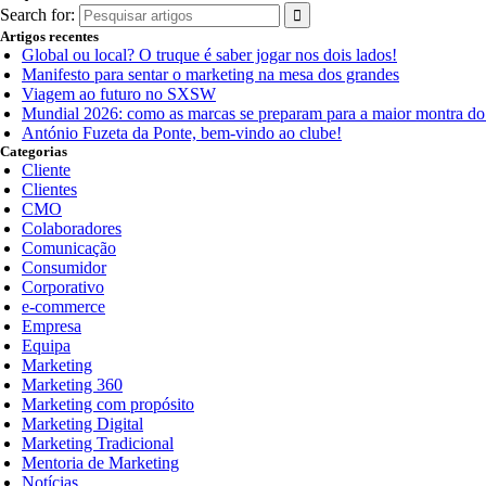
Search for:
Artigos recentes
Global ou local? O truque é saber jogar nos dois lados!
Manifesto para sentar o marketing na mesa dos grandes
Viagem ao futuro no SXSW
Mundial 2026: como as marcas se preparam para a maior montra d
António Fuzeta da Ponte, bem-vindo ao clube!
Categorias
Cliente
Clientes
CMO
Colaboradores
Comunicação
Consumidor
Corporativo
e-commerce
Empresa
Equipa
Marketing
Marketing 360
Marketing com propósito
Marketing Digital
Marketing Tradicional
Mentoria de Marketing
Notícias