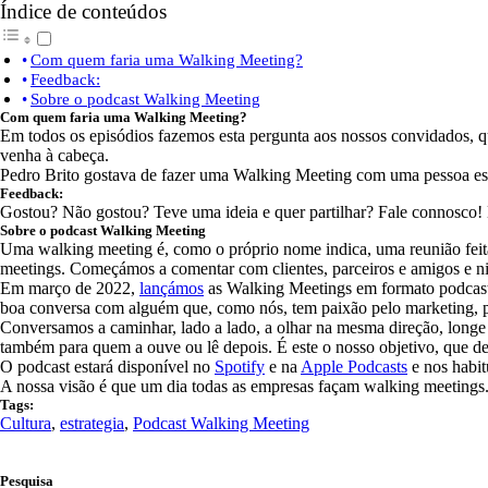
Índice de conteúdos
Com quem faria uma Walking Meeting?
Feedback:
Sobre o podcast Walking Meeting
Com quem faria uma Walking Meeting?
Em todos os episódios fazemos esta pergunta aos nossos convidados, 
venha à cabeça.
Pedro Brito gostava de fazer uma Walking Meeting com uma pessoa espe
Feedback:
Gostou? Não gostou? Teve uma ideia e quer partilhar? Fale connosco!
Sobre o podcast Walking Meeting
Uma walking meeting é, como o próprio nome indica, uma reunião feita
meetings. Começámos a comentar com clientes, parceiros e amigos e ni
Em março de 2022,
lançámos
as Walking Meetings em formato podcast
boa conversa com alguém que, como nós, tem paixão pelo marketing, p
Conversamos a caminhar, lado a lado, a olhar na mesma direção, longe 
também para quem a ouve ou lê depois. É este o nosso objetivo, que d
O podcast estará disponível no
Spotify
e na
Apple Podcasts
e nos habi
A nossa visão é que um dia todas as empresas façam walking meetings.
Tags:
Cultura
,
estrategia
,
Podcast Walking Meeting
Pesquisa