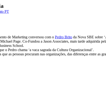
ia
nto PT
ento de Marketing conversou com o
Pedro Brito
da Nova SBE sobre ‘A 
 a Michael Page. Co-Fundou a Jason Associates, mais tarde adquirida p
usiness School.
e o Pedro chama ‘a vaca sagrada da Cultura Organizacional’.
 que as pessoas procuram nas organizações, das diferenças entre as gr