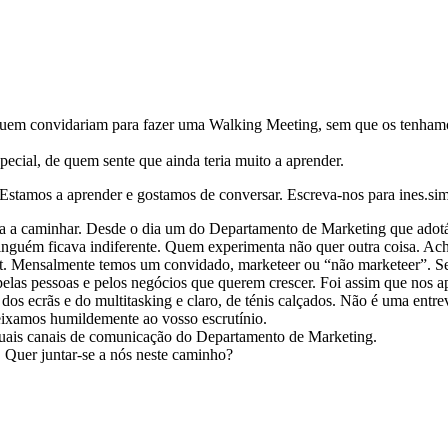
quem convidariam para fazer uma Walking Meeting, sem que os tenhamo
cial, de quem sente que ainda teria muito a aprender.
 Estamos a aprender e gostamos de conversar. Escreva-nos para ines.
 a caminhar. Desde o dia um do Departamento de Marketing que adotámo
nguém ficava indiferente. Quem experimenta não quer outra coisa. Achá
. Mensalmente temos um convidado, marketeer ou “não marketeer”. Se
elas pessoas e pelos negócios que querem crescer. Foi assim que nos 
dos ecrãs e do multitasking e claro, de ténis calçados. Não é uma entr
eixamos humildemente ao vosso escrutínio.
tuais canais de comunicação do Departamento de Marketing.
 Quer juntar-se a nós neste caminho?