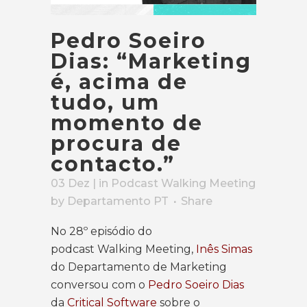
Pedro Soeiro
Dias: “Marketing
é, acima de
tudo, um
momento de
procura de
contacto.”
03 Dez
| in
Podcast Walking Meeting
by
Departamento PT
Share
No 28º episódio do
podcast Walking Meeting,
Inês Simas
do Departamento de Marketing
conversou com o
Pedro Soeiro Dias
da
Critical Software
sobre o