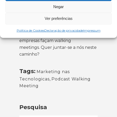
O podcast estará disponível no
Negar
Spotify
e na
Apple Podcasts
e nos
habituais canais de comunicação do
Ver preferências
Departamento de Marketing.
Política de Cookies
Declaração de privacidade
Impressum
A nossa visão é que um dia todas as
empresas façam walking
meetings. Quer juntar-se a nós neste
caminho?
Tags:
Marketing nas
Tecnologicas
,
Podcast Walking
Meeting
Pesquisa