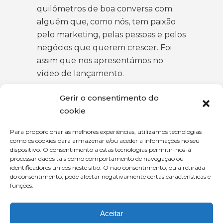
quilómetros de boa conversa com
alguém que, como nós, tem paixão
pelo marketing, pelas pessoas e pelos
negócios que querem crescer. Foi
assim que nos apresentámos no
vídeo de lançamento.
Conversamos a caminhar, lado a lado,
Gerir o consentimento do
a olhar na mesma direção, longe dos
cookie
ecrãs e do multitasking e claro, de
Para proporcionar as melhores experiências, utilizamos tecnologias
ténis calçados. Não é uma entrevista.
como os cookies para armazenar e/ou aceder a informações no seu
É uma conversa. Útil e relevante para
dispositivo. O consentimento a estas tecnologias permitir-nos-á
processar dados tais como comportamento de navegação ou
quem anda connosco e também para
identificadores únicos neste sítio. O não consentimento, ou a retirada
quem a ouve ou lê depois. É este o
do consentimento, pode afectar negativamente certas características e
funções.
nosso objetivo, que deixamos
humildemente ao vosso escrutínio.
Aceitar