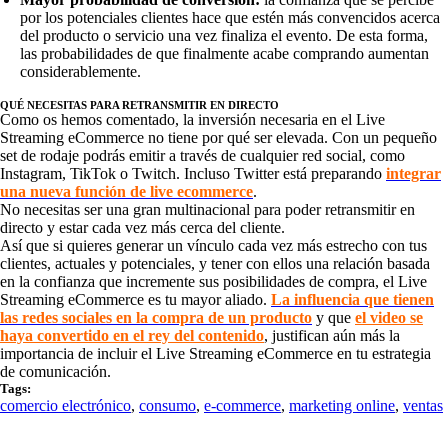
por los potenciales clientes hace que estén más convencidos acerca
del producto o servicio una vez finaliza el evento. De esta forma,
las probabilidades de que finalmente acabe comprando aumentan
considerablemente.
QUÉ NECESITAS PARA RETRANSMITIR EN DIRECTO
Como os hemos comentado, la inversión necesaria en el Live
Streaming eCommerce no tiene por qué ser elevada. Con un pequeño
set de rodaje podrás emitir a través de cualquier red social, como
Instagram, TikTok o Twitch. Incluso Twitter está preparando
integrar
una nueva función de live ecommerce
.
No necesitas ser una gran multinacional para poder retransmitir en
directo y estar cada vez más cerca del cliente.
Así que si quieres generar un vínculo cada vez más estrecho con tus
clientes, actuales y potenciales, y tener con ellos una relación basada
en la confianza que incremente sus posibilidades de compra, el Live
Streaming eCommerce es tu mayor aliado.
La influencia que tienen
las redes sociales en la compra de un producto
y que
el video se
haya convertido en el rey del contenido
, justifican aún más la
importancia de incluir el Live Streaming eCommerce en tu estrategia
de comunicación.
Tags:
comercio electrónico
,
consumo
,
e-commerce
,
marketing online
,
ventas