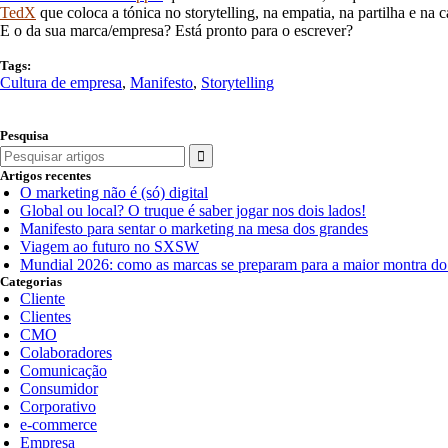
TedX
que coloca a tónica no storytelling, na empatia, na partilha e na 
E o da sua marca/empresa? Está pronto para o escrever?
Tags:
Cultura de empresa
,
Manifesto
,
Storytelling
Pesquisa
Search
for:
Artigos recentes
O marketing não é (só) digital
Global ou local? O truque é saber jogar nos dois lados!
Manifesto para sentar o marketing na mesa dos grandes
Viagem ao futuro no SXSW
Mundial 2026: como as marcas se preparam para a maior montra d
Categorias
Cliente
Clientes
CMO
Colaboradores
Comunicação
Consumidor
Corporativo
e-commerce
Empresa