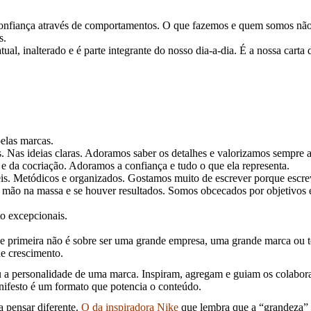
a confiança através de comportamentos. O que fazemos e quem somos n
s.
al, inalterado e é parte integrante do nosso dia-a-dia. É a nossa carta
elas marcas.
s. Nas ideias claras. Adoramos saber os detalhes e valorizamos sempre 
da cocriação. Adoramos a confiança e tudo o que ela representa.
is. Metódicos e organizados. Gostamos muito de escrever porque escrev
 mão na massa e se houver resultados. Somos obcecados por objetivos e
o excepcionais.
primeira não é sobre ser uma grande empresa, uma grande marca ou ter 
de crescimento.
 a personalidade de uma marca. Inspiram, agregam e guiam os colaborad
nifesto é um formato que potencia o conteúdo.
a pensar diferente.
O da inspiradora Nike
que lembra que a “grandeza” e