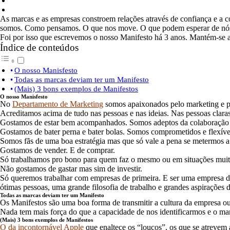
As marcas e as empresas constroem relações através de confiança e 
somos. Como pensamos. O que nos move. O que podem esperar de nó
Foi por isso que escrevemos o nosso Manifesto há 3 anos. Mantém-se atu
Índice de conteúdos
O nosso Manisfesto
Todas as marcas deviam ter um Manifesto
(Mais) 3 bons exemplos de Manifestos
O nosso Manisfesto
No
Departamento de Marketing
somos apaixonados pelo marketing e p
Acreditamos acima de tudo nas pessoas e nas ideias. Nas pessoas clara
Gostamos de estar bem acompanhados. Somos adeptos da colaboração e 
Gostamos de bater perna e bater bolas. Somos comprometidos e flexíve
Somos fãs de uma boa estratégia mas que só vale a pena se metermos a
Gostamos de vender. E de comprar.
Só trabalhamos pro bono para quem faz o mesmo ou em situações muit
Não gostamos de gastar mas sim de investir.
Só queremos trabalhar com empresas de primeira. E ser uma empresa de 
ótimas pessoas, uma grande filosofia de trabalho e grandes aspirações 
Todas as marcas deviam ter um Manifesto
Os Manifestos são uma boa forma de transmitir a cultura da empresa ou
Nada tem mais força do que a capacidade de nos identificarmos e o ma
(Mais) 3 bons exemplos de Manifestos
O da incontornável Apple
que enaltece os “loucos”, os que se atrevem 