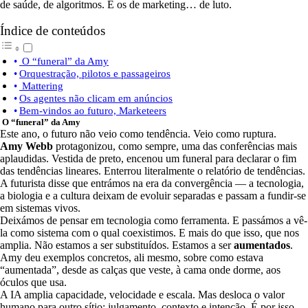
de saúde, de algoritmos. E os de marketing… de luto.
Índice de conteúdos
O “funeral” da Amy
Orquestração, pilotos e passageiros
Mattering
Os agentes não clicam em anúncios
Bem-vindos ao futuro, Marketeers
O “funeral” da Amy
Este ano, o futuro não veio como tendência. Veio como ruptura.
Amy Webb
protagonizou, como sempre, uma das conferências mais
aplaudidas. Vestida de preto, encenou um funeral para declarar o fim
das tendências lineares. Enterrou literalmente o relatório de tendências.
A futurista disse que entrámos na era da convergência — a tecnologia,
a biologia e a cultura deixam de evoluir separadas e passam a fundir-se
em sistemas vivos.
Deixámos de pensar em tecnologia como ferramenta. E passámos a vê-
la como sistema com o qual coexistimos. E mais do que isso, que nos
amplia. Não estamos a ser substituídos. Estamos a ser
aumentados
.
Amy deu exemplos concretos, ali mesmo, sobre como estava
“aumentada”, desde as calças que veste, à cama onde dorme, aos
óculos que usa.
A IA amplia capacidade, velocidade e escala. Mas desloca o valor
humano para outro sítio: julgamento, contexto e intenção. É por isso