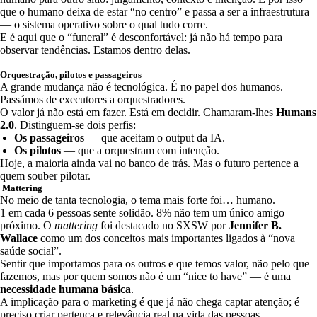
que o humano deixa de estar “no centro” e passa a ser a infraestrutura
— o sistema operativo sobre o qual tudo corre.
E é aqui que o “funeral” é desconfortável: já não há tempo para
observar tendências. Estamos dentro delas.
Orquestração, pilotos e passageiros
A grande mudança não é tecnológica. É no papel dos humanos.
Passámos de executores a orquestradores.
O valor já não está em fazer. Está em decidir. Chamaram-lhes
Humans
2.0
. Distinguem-se dois perfis:
Os passageiros
— que aceitam o output da IA.
Os pilotos
— que a orquestram com intenção.
Hoje, a maioria ainda vai no banco de trás. Mas o futuro pertence a
quem souber pilotar.
Mattering
No meio de tanta tecnologia, o tema mais forte foi… humano.
1 em cada 6 pessoas sente solidão. 8% não tem um único amigo
próximo. O
mattering
foi destacado no SXSW por
Jennifer B.
Wallace
como um dos conceitos mais importantes ligados à “nova
saúde social”.
Sentir que importamos para os outros e que temos valor, não pelo que
fazemos, mas por quem somos não é um “nice to have” — é uma
necessidade humana básica
.
A implicação para o marketing é que já não chega captar atenção; é
preciso criar pertença e relevância real na vida das pessoas.