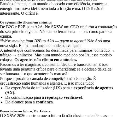
Paradoxalmente, num mundo obcecado com eficiência, começa a
emergir uma nova ideia: nem toda a fricção é má. O fácil não é
interessante. O difícil é.
Os agentes não clicam em anúncios
De B2C e B2B para A2A. No SXSW um CEO celebrou a contratação
do seu primeiro agente. Não como ferramenta — mas como parte da
equipa.
“
We’re moving from B2B to A2A — agent to agent.
” Não é só uma
nova sigla. É uma mudança de modelo, avançam.
A internet que conhecemos foi desenhada para humanos: conteúdo →
tráfego → anúncios. Mas num mundo mediado por IA, esse modelo
colapsa.
Os agentes não clicam em anúncios.
Passamos a ter máquinas a consumir, decidir e transacionar. E isso
levanta uma pergunta crítica para o marketing: se a decisão deixa de
ser humana… o que acontece às marcas?
Porque a próxima camada de competição não é atenção. É
orquestração entre humanos e agentes. E isso muda tudo:
Da experiência do utilizador (UX) para a
experiência de agentes
(AX)
.
Da comunicação para a
reputação verificável
.
Do alcance para a
confiança
.
Bem-vindos ao futuro, Marketeers
O SXSW 2026 mostrou que o futuro já não chega em tendências —