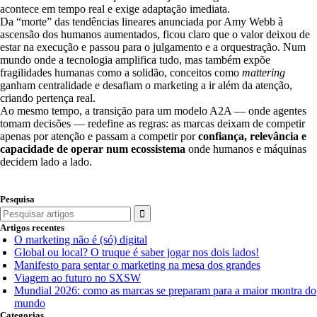
acontece em tempo real e exige adaptação imediata.
Da “morte” das tendências lineares anunciada por Amy Webb à
ascensão dos humanos aumentados, ficou claro que o valor deixou de
estar na execução e passou para o julgamento e a orquestração. Num
mundo onde a tecnologia amplifica tudo, mas também expõe
fragilidades humanas como a solidão, conceitos como
mattering
ganham centralidade e desafiam o marketing a ir além da atenção,
criando pertença real.
Ao mesmo tempo, a transição para um modelo A2A — onde agentes
tomam decisões — redefine as regras: as marcas deixam de competir
apenas por atenção e passam a competir por
confiança, relevância e
capacidade de operar num ecossistema
onde humanos e máquinas
decidem lado a lado.
Pesquisa
Search
for:
Artigos recentes
O marketing não é (só) digital
Global ou local? O truque é saber jogar nos dois lados!
Manifesto para sentar o marketing na mesa dos grandes
Viagem ao futuro no SXSW
Mundial 2026: como as marcas se preparam para a maior montra do
mundo
Categorias