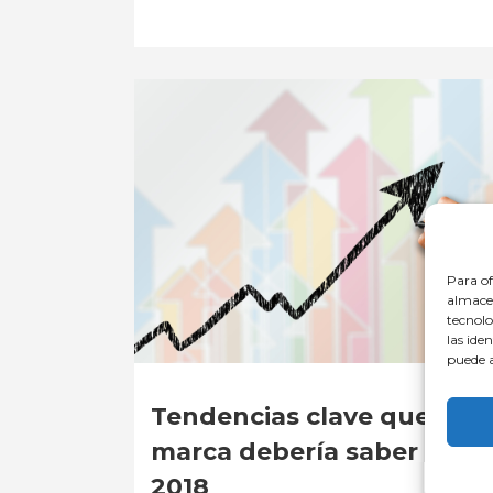
Para of
almacen
tecnolo
las ide
puede a
Tendencias clave que tod
marca debería saber este
2018