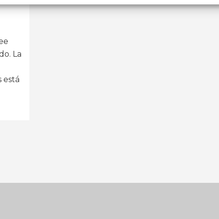
see
do. La
 está