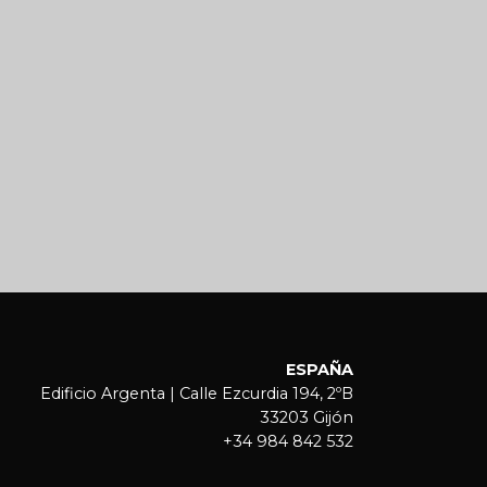
ESPAÑA
Edificio Argenta | Calle Ezcurdia 194, 2ºB
33203 Gijón
+34 984 842 532