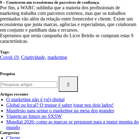
9 – Constroem um ecossistema de parceiros de confiança.
Por fim, a WARC sublinha que a maioria dos profissionais de
marketing trabalha com parceiros externos, mas que os trabalhos
premiados vão além da relação entre fornecedor e cliente. Existe um
ecossistema que junta marcas, agências e especialistas, que colaboram
em conjunto e partilham data e recursos.
Esperamos que nesta campanha do Licor Beirão se cumpram estas 9
características.
Tags:
Covid-19
,
Criatividade
,
marketing
Pesquisa
Search
for:
Artigos recentes
O marketing não é (só) digital
Global ou local? O truque é saber jogar nos dois lados!
Manifesto para sentar o marketing na mesa dos grandes
Viagem ao futuro no SXSW
Mundial 2026: como as marcas se preparam para a maior montra do
mundo
Categorias
Cliente