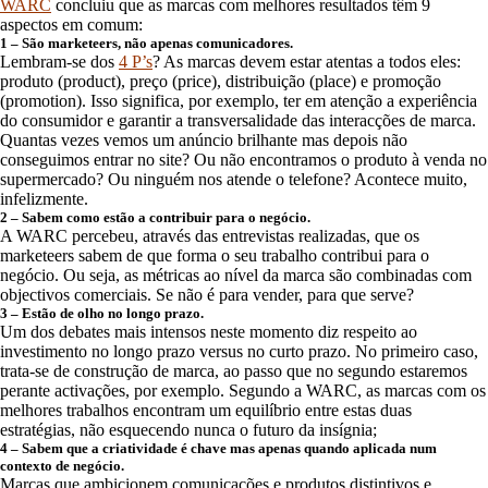
WARC
concluiu que as marcas com melhores resultados têm 9
aspectos em comum:
1 – São marketeers, não apenas comunicadores.
Lembram-se dos
4 P’s
? As marcas devem estar atentas a todos eles:
produto (product), preço (price), distribuição (place) e promoção
(promotion). Isso significa, por exemplo, ter em atenção a experiência
do consumidor e garantir a transversalidade das interacções de marca.
Quantas vezes vemos um anúncio brilhante mas depois não
conseguimos entrar no site? Ou não encontramos o produto à venda no
supermercado? Ou ninguém nos atende o telefone? Acontece muito,
infelizmente.
2 – Sabem como estão a contribuir para o negócio.
A WARC percebeu, através das entrevistas realizadas, que os
marketeers sabem de que forma o seu trabalho contribui para o
negócio. Ou seja, as métricas ao nível da marca são combinadas com
objectivos comerciais. Se não é para vender, para que serve?
3 – Estão de olho no longo prazo.
Um dos debates mais intensos neste momento diz respeito ao
investimento no longo prazo versus no curto prazo. No primeiro caso,
trata-se de construção de marca, ao passo que no segundo estaremos
perante activações, por exemplo. Segundo a WARC, as marcas com os
melhores trabalhos encontram um equilíbrio entre estas duas
estratégias, não esquecendo nunca o futuro da insígnia;
4 – Sabem que a criatividade é chave mas apenas quando aplicada num
contexto de negócio.
Marcas que ambicionem comunicações e produtos distintivos e