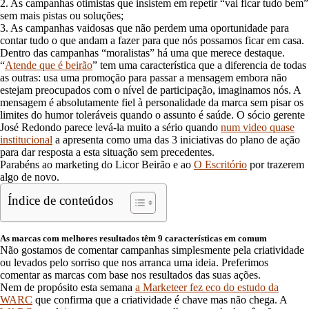
2. As campanhas otimistas que insistem em repetir “vai ficar tudo bem”
sem mais pistas ou soluções;
3. As campanhas vaidosas que não perdem uma oportunidade para
contar tudo o que andam a fazer para que nós possamos ficar em casa.
Dentro das campanhas “moralistas” há uma que merece destaque.
“
Atende que é beirão
” tem uma característica que a diferencia de todas
as outras: usa uma promoção para passar a mensagem embora não
estejam preocupados com o nível de participação, imaginamos nós. A
mensagem é absolutamente fiel à personalidade da marca sem pisar os
limites do humor toleráveis quando o assunto é saúde. O sócio gerente
José Redondo parece levá-la muito a sério quando
num video quase
institucional
a apresenta como uma das 3 iniciativas do plano de ação
para dar resposta a esta situação sem precedentes.
Parabéns ao marketing do Licor Beirão e ao
O Escritório
por trazerem
algo de novo.
Índice de conteúdos
As marcas com melhores resultados têm 9 características em comum
Não gostamos de comentar campanhas simplesmente pela criatividade
ou levados pelo sorriso que nos arranca uma ideia. Preferimos
comentar as marcas com base nos resultados das suas ações.
Nem de propósito esta semana
a Marketeer fez eco do estudo da
WARC
que confirma que a criatividade é chave mas não chega. A