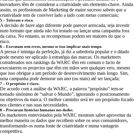
inovadores têm de considerar a criatividade um elemento-chave. Ainda
assim, os profissionais de Marketing de maior sucesso sabem que a
criatividade tem de conviver lado a lado com metas comerciais;
5 – Toleram o risco.
A decisão de fazer algo diferente pode parecer arriscada, seja investir
num formato que ainda não foi testado ou lançar uma campanha fora
da caixa. No entanto, as recompensas podem ser maiores do que o
risco.
6 – Executam sem erros, mesmo se isso implicar mais tempo.
A pressa é inimiga da perfeição, já diz a sabedoria popular e o ditado
pode mesmo ser aplicado à estratégia das marcas. Os marketeers
considerados nos rankings da WARC têm em comum o facto de
executarem os projectos que têm em mãos sem qualquer erro, mesmo
que isso obrigue a um período de desenvolvimento mais longo. Sim,
uma campanha pode demorar um ano (ou mais) até ser lançada;
7 – O propósito é claro.
De acordo com a análise da WARC, a palavra “propósito” tem-se
tornado sinónimo de “salvar o Mundo”, ignorando o posicionamento
ou objetivos da marca. O melhor caminho será ter um propósito focado
nos clientes e nas suas necessidades.
8 – Procuram histórias humanas nos dados.
Os marketeers entrevistados pela WARC mostram saber aproveitar da
melhor maneira os dados que recolhem sobre os seus consumidores,
transformando-os numa fonte de criatividade e numa vantagem
competitiva.