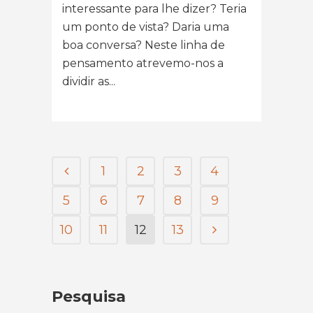
interessante para lhe dizer? Teria
um ponto de vista? Daria uma
boa conversa? Neste linha de
pensamento atrevemo-nos a
dividir as...
1
2
3
4
5
6
7
8
9
10
11
12
13
Pesquisa