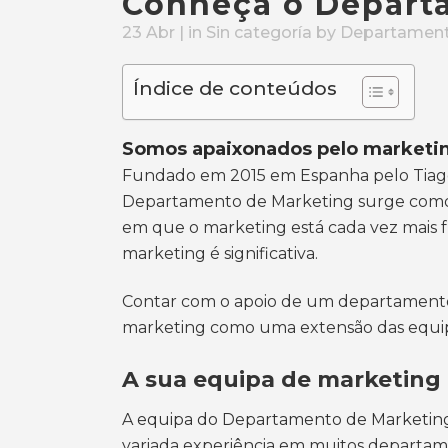
Conheça o Depart
23 Abr
| in
Sin categoría
by
Departamen
Índice de conteúdos
Somos apaixonados pelo marketin
Fundado em 2015 em Espanha pelo Tiago
Departamento de Marketing surge como
em que o marketing está cada vez mais f
marketing é significativa.
Contar com o apoio de um departamento 
marketing como uma extensão das equip
A sua equipa de marketing
A
equipa do Departamento de Marketin
variada experiência em muitos departam