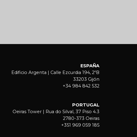
ESPAÑA
Edificio Argenta | Calle Ezcurdia 194, 2ºB
33203 Gijón
+34 984 842 532
PORTUGAL
Oeiras Tower | Rua do Silval, 37 Piso 4.3
2780-373 Oeiras
+351 969 059 185