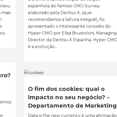
ensou
espanhola do famoso CMO Survey
á mais
elaborado pela Dentsu X, (que
m
recomendamos a leitura integral), foi
s
apresentado o interessante conceito do
s...
Hyper CMO por Elisa Brustoloni, Managing
Director da Dentsu X Espanha. Hyper CM
é a evolução...
uro?
O fim dos cookies: qual o
impacto no seu negócio? –
cemos
Departamento de Marketing
er
Data is the new currency é uma afirmação