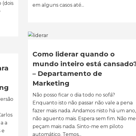
 (dois
em alguns casos até...
e
Como liderar quando o
mundo inteiro está cansado
ara
– Departamento de
Marketing
ing
Não posso ficar o dia todo no sofá?
versão
Enquanto isto não passar não vale a pena
fazer mais nada. Andamos nisto há um ano,
Carlos
não aguento mais. Espera sem fim. Não me
a a
peçam mais nada. Sinto-me em piloto
 e
automático. Temos...