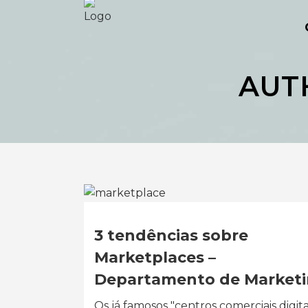
AUT
3 tendências sobre
Marketplaces –
Departamento de Market
Os já famosos "centros comerciais digita