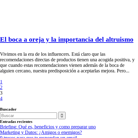
El boca a oreja y la importancia del altruismo
Vivimos en la era de los influencers. Está claro que las
recomendaciones directas de productos tienen una acogida positiva, y
que cuando estas recomendaciones vienen además de la boca de
alguien cercano, nuestra predisposición a aceptarlas mejora. Pero...
1
2
3
4
Buscador
Search
for:
Entradas recientes
Briefing: Qué es, beneficios y como preparar uno
Marketing y Datos: ¿Amigos o enemigos?
9 trucos para que te respondan un email