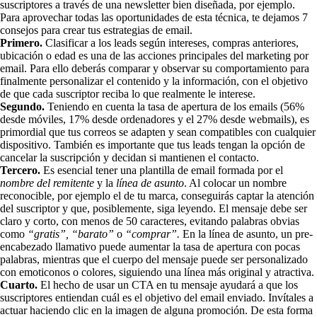
suscriptores a través de una newsletter bien diseñada, por ejemplo.
Para aprovechar todas las oportunidades de esta técnica, te dejamos 7
consejos para crear tus estrategias de email.
Primero.
Clasificar a los leads según intereses, compras anteriores,
ubicación o edad es una de las acciones principales del marketing por
email. Para ello deberás comparar y observar su comportamiento para
finalmente personalizar el contenido y la información, con el objetivo
de que cada suscriptor reciba lo que realmente le interese.
Segundo.
Teniendo en cuenta la tasa de apertura de los emails (56%
desde móviles, 17% desde ordenadores y el 27% desde webmails), es
primordial que tus correos se adapten y sean compatibles con cualquier
dispositivo. También es importante que tus leads tengan la opción de
cancelar la suscripción y decidan si mantienen el contacto.
Tercero.
Es esencial tener una plantilla de email formada por el
nombre del remitente
y la
línea de asunto
. Al colocar un nombre
reconocible, por ejemplo el de tu marca, conseguirás captar la atención
del suscriptor y que, posiblemente, siga leyendo. El mensaje debe ser
claro y corto, con menos de 50 caracteres, evitando palabras obvias
como
“gratis”, “barato”
o
“comprar”.
En la línea de asunto, un pre-
encabezado llamativo puede aumentar la tasa de apertura con pocas
palabras, mientras que el cuerpo del mensaje puede ser personalizado
con emoticonos o colores, siguiendo una línea más original y atractiva.
Cuarto.
El hecho de usar un CTA en tu mensaje ayudará a que los
suscriptores entiendan cuál es el objetivo del email enviado. Invítales a
actuar haciendo clic en la imagen de alguna promoción. De esta forma