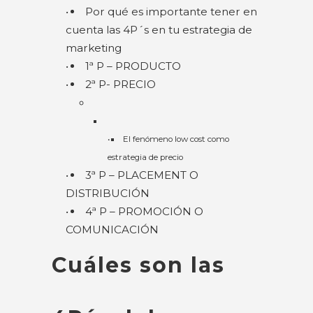
Por qué es importante tener en
cuenta las 4P´s en tu estrategia de
marketing
1ª P – PRODUCTO
2ª P- PRECIO
El fenómeno low cost como
estrategia de precio
3ª P – PLACEMENT O
DISTRIBUCIÓN
4ª P – PROMOCIÓN O
COMUNICACIÓN
Cuáles son las