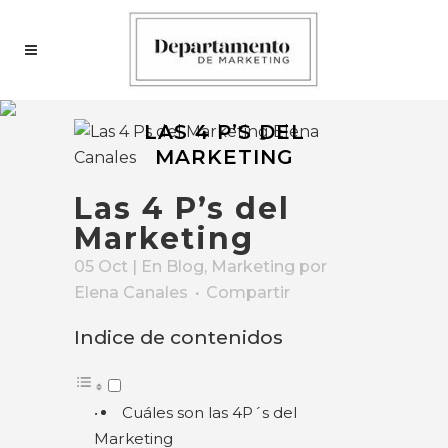
LAS 4 P’S DEL
MARKETING
Las 4 P’s del
Marketing
05 Oct
| En
Blog
,
Marketing
por
Elena Canales
Compartir
Indice de contenidos
Cuáles son las 4P´s del
Marketing