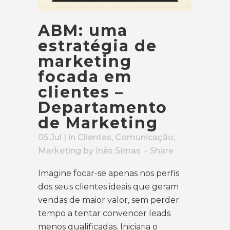
ABM: uma
estratégia de
marketing
focada em
clientes –
Departamento
de Marketing
05 Jul
| in
Clientes
,
Comunicação
,
Marketing
by
Inês Simas
Share
Imagine focar-se apenas nos perfis
dos seus
clientes ideais
que geram
vendas de maior valor, sem perder
tempo a tentar convencer leads
menos qualificadas. Iniciaria o