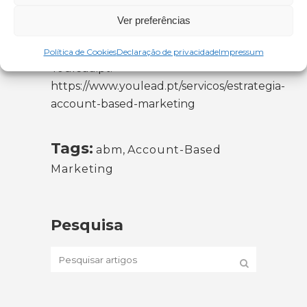
Ver preferências
YouLead. (2023).
Estratégia de
Account-Based Marketing
.
Política de Cookies
Declaração de privacidade
Impressum
Youlead.pt.
https://www.youlead.pt/servicos/estrategia-
account-based-marketing
Tags:
abm
,
Account-Based
Marketing
Pesquisa