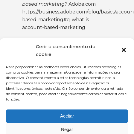
based marketing?
Adobe.com.
https://business.adobe.com/blog/basics/accoun
based-marketing#q-what-is-
account-based-marketing
Maciel, J. (2020).
Account-based
Gerir o consentimento do
marketing: dicas e melhores
cookie
práticas para obter resultados reais
.
Medium.
Para proporcionar as melhores experiências, utilizamos tecnologias
como os cookies para armazenar e/ou aceder a informações no seu
https://medium.com/@silva.joaopb/account-
dispositivo. O consentimento a estas tecnologias permitir-nos-á
based-marketing-como-fazer-um-
processar dados tais como comportamento de navegação ou
piloto-e-entregar-os-primeiros-
identificadores únicos neste sítio. O não consentimento, ou a retirada
do consentimento, pode afectar negativamente certas características e
resultados-13f6321c1828
funções.
Optimizely. (2023).
Account based
Aceitar
marketing
. Optimizely.
https://www.optimizely.com/optimization-
Negar
glossary/account-based-marketing/